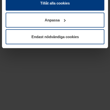
absolut nödvändiga för driften av den här webbplatsen.
Tillåt alla cookies
För alla andra typer av kakor behöver vi din tillåtelse. Ditt
godkännande kan du när som helst ändra eller återkalla i
Anpassa
informationen om kakor under
Dataskyddsförklaring
på
vår webbplats.
Endast nödvändiga cookies