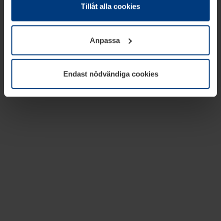
absolut nödvändiga för driften av den här webbplatsen.
Tillåt alla cookies
För alla andra typer av kakor behöver vi din tillåtelse. Ditt
godkännande kan du när som helst ändra eller återkalla i
Anpassa
informationen om kakor under
Dataskyddsförklaring
på
vår webbplats.
Endast nödvändiga cookies