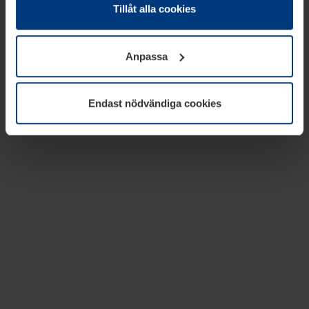
absolut nödvändiga för driften av den här webbplatsen.
Tillåt alla cookies
För alla andra typer av kakor behöver vi din tillåtelse. Ditt
godkännande kan du när som helst ändra eller återkalla i
Anpassa
informationen om kakor under
Dataskyddsförklaring
på
vår webbplats.
Endast nödvändiga cookies