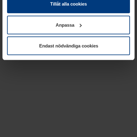
absolut nödvändiga för driften av den här webbplatsen.
Tillåt alla cookies
För alla andra typer av kakor behöver vi din tillåtelse. Ditt
godkännande kan du när som helst ändra eller återkalla i
Anpassa
informationen om kakor under
Dataskyddsförklaring
på
vår webbplats.
Endast nödvändiga cookies