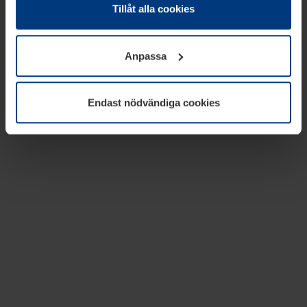
absolut nödvändiga för driften av den här webbplatsen.
Tillåt alla cookies
För alla andra typer av kakor behöver vi din tillåtelse. Ditt
godkännande kan du när som helst ändra eller återkalla i
Anpassa
informationen om kakor under
Dataskyddsförklaring
på
vår webbplats.
Endast nödvändiga cookies