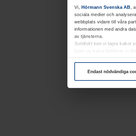
Vi,
Hörmann Svenska AB
, 
sociala medier och analysera
webbplats vidare till våra pa
informationen med andra data
av tjänsterna.
Juridiskt kan vi lagra kakor 
typer av kakor behöver vi din
kakor under
Dataskyddsförk
Endast nödvändiga co