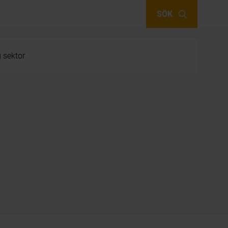
SÖK
g sektor