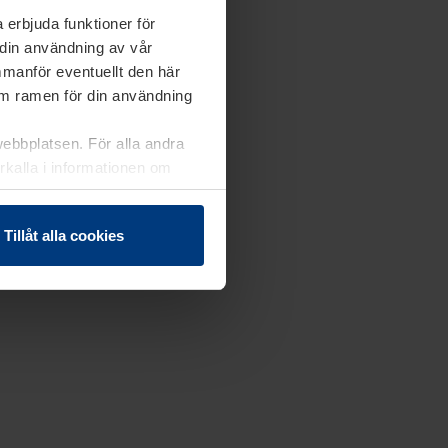
 erbjuda funktioner för
 din användning av vår
mmanför eventuellt den här
nom ramen för din användning
webbplatsen. För alla andra
erkalla i informationen om
Tillåt alla cookies