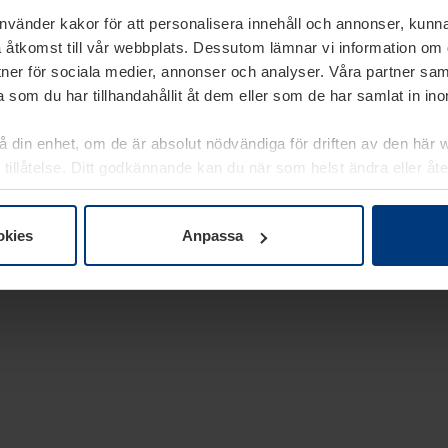
använder kakor för att personalisera innehåll och annonser, kunna
 åtkomst till vår webbplats. Dessutom lämnar vi information om
rtner för sociala medier, annonser och analyser. Våra partner sa
 som du har tillhandahållit åt dem eller som de har samlat in i
på din enhet, om de är absolut nödvändiga för driften av den här 
 tillåtelse. Ditt godkännande kan du när som helst ändra eller åt
laring
på vår webbplats.
okies
Anpassa