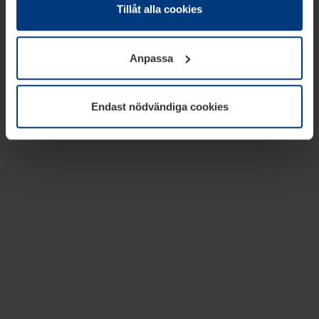
absolut nödvändiga för driften av den här webbplatsen.
Tillåt alla cookies
För alla andra typer av kakor behöver vi din tillåtelse. Ditt
godkännande kan du när som helst ändra eller återkalla i
Anpassa
informationen om kakor under
Dataskyddsförklaring
på
vår webbplats.
Endast nödvändiga cookies