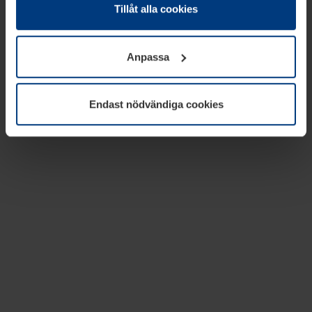
absolut nödvändiga för driften av den här webbplatsen.
Tillåt alla cookies
För alla andra typer av kakor behöver vi din tillåtelse. Ditt
godkännande kan du när som helst ändra eller återkalla i
Anpassa
informationen om kakor under
Dataskyddsförklaring
på
vår webbplats.
Endast nödvändiga cookies