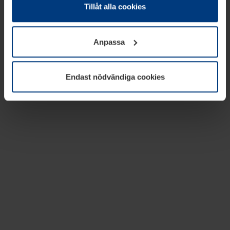
absolut nödvändiga för driften av den här webbplatsen.
Tillåt alla cookies
För alla andra typer av kakor behöver vi din tillåtelse. Ditt
godkännande kan du när som helst ändra eller återkalla i
Anpassa
informationen om kakor under
Dataskyddsförklaring
på
vår webbplats.
Endast nödvändiga cookies