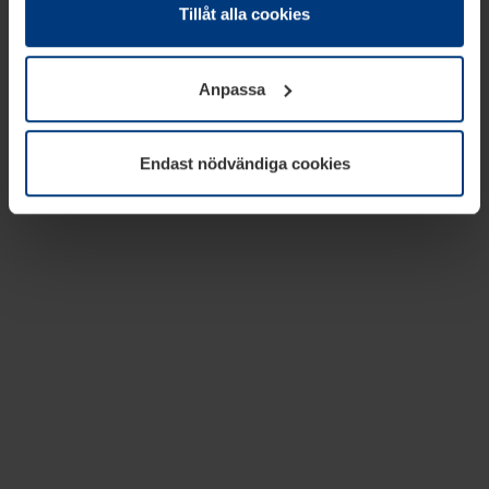
absolut nödvändiga för driften av den här webbplatsen.
Tillåt alla cookies
För alla andra typer av kakor behöver vi din tillåtelse. Ditt
godkännande kan du när som helst ändra eller återkalla i
Anpassa
informationen om kakor under
Dataskyddsförklaring
på
vår webbplats.
Endast nödvändiga cookies