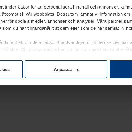
använder kakor för att personalisera innehåll och annonser, kunna
 åtkomst till vår webbplats. Dessutom lämnar vi information om
rtner för sociala medier, annonser och analyser. Våra partner sa
 som du har tillhandahållit åt dem eller som de har samlat in i
på din enhet, om de är absolut nödvändiga för driften av den här 
 tillåtelse. Ditt godkännande kan du när som helst ändra eller åt
laring
på vår webbplats.
okies
Anpassa