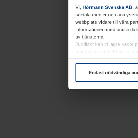
Vi,
Hörmann Svenska AB
, 
sociala medier och analysera
webbplats vidare till våra pa
informationen med andra data
av tjänsterna.
Juridiskt kan vi lagra kakor 
typer av kakor behöver vi din
kakor under
Dataskyddsförk
Endast nödvändiga co