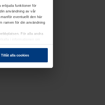
 erbjuda funktioner för
 din användning av vår
mmanför eventuellt den här
nom ramen för din användning
webbplatsen. För alla andra
erkalla i informationen om
Tillåt alla cookies