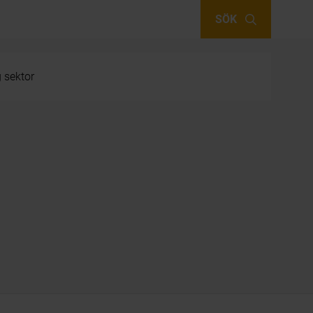
SÖK
g sektor