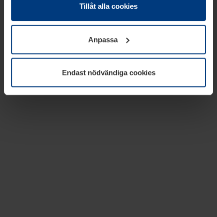
absolut nödvändiga för driften av den här webbplatsen.
Tillåt alla cookies
För alla andra typer av kakor behöver vi din tillåtelse. Ditt
godkännande kan du när som helst ändra eller återkalla i
Anpassa
informationen om kakor under
Dataskyddsförklaring
på
vår webbplats.
Endast nödvändiga cookies