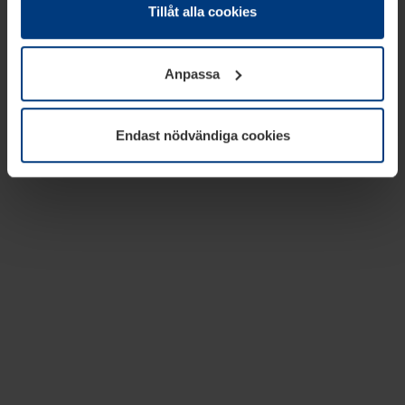
absolut nödvändiga för driften av den här webbplatsen.
Tillåt alla cookies
För alla andra typer av kakor behöver vi din tillåtelse. Ditt
godkännande kan du när som helst ändra eller återkalla i
Anpassa
informationen om kakor under
Dataskyddsförklaring
på
vår webbplats.
Endast nödvändiga cookies