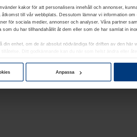
använder kakor för att personalisera innehåll och annonser, kunna
 åtkomst till vår webbplats. Dessutom lämnar vi information om
rtner för sociala medier, annonser och analyser. Våra partner sa
 som du har tillhandahållit åt dem eller som de har samlat in i
på din enhet, om de är absolut nödvändiga för driften av den här 
 tillåtelse. Ditt godkännande kan du när som helst ändra eller åt
laring
på vår webbplats.
okies
Anpassa