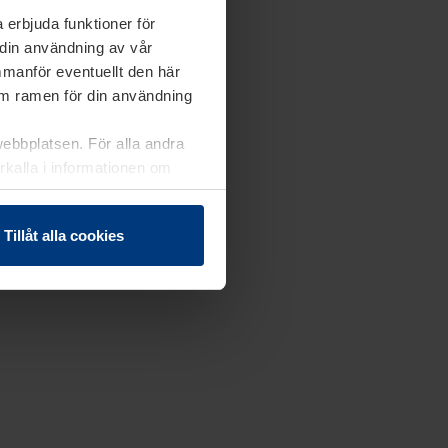
 erbjuda funktioner för
 din användning av vår
mmanför eventuellt den här
nom ramen för din användning
webbplatsen. För alla andra
erkalla i informationen om
Tillåt alla cookies