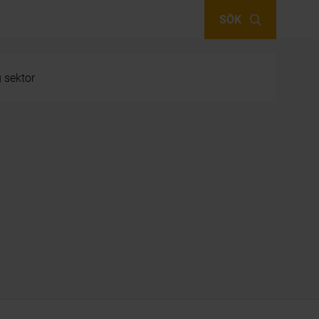
SÖK
g sektor