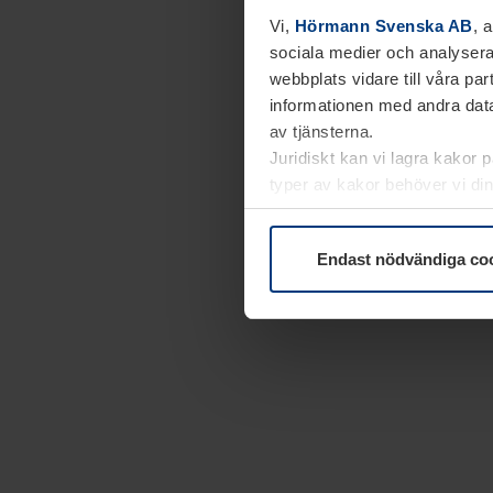
Vi,
Hörmann Svenska AB
, 
sociala medier och analysera
webbplats vidare till våra pa
informationen med andra data
av tjänsterna.
Juridiskt kan vi lagra kakor 
typer av kakor behöver vi din
kakor under
Dataskyddsförk
Endast nödvändiga co