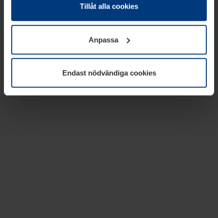
absolut nödvändiga för driften av den här webbplatsen.
Tillåt alla cookies
För alla andra typer av kakor behöver vi din tillåtelse. Ditt
godkännande kan du när som helst ändra eller återkalla i
Anpassa
informationen om kakor under
Dataskyddsförklaring
på
vår webbplats.
Endast nödvändiga cookies