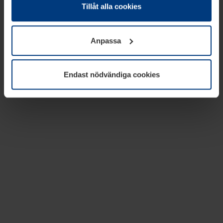
absolut nödvändiga för driften av den här webbplatsen.
Tillåt alla cookies
För alla andra typer av kakor behöver vi din tillåtelse. Ditt
godkännande kan du när som helst ändra eller återkalla i
Anpassa
informationen om kakor under
Dataskyddsförklaring
på
vår webbplats.
Endast nödvändiga cookies