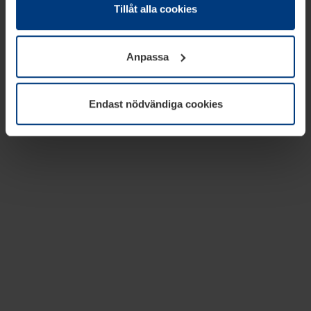
absolut nödvändiga för driften av den här webbplatsen.
Tillåt alla cookies
För alla andra typer av kakor behöver vi din tillåtelse. Ditt
godkännande kan du när som helst ändra eller återkalla i
Anpassa
informationen om kakor under
Dataskyddsförklaring
på
vår webbplats.
Endast nödvändiga cookies