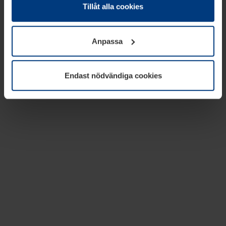
absolut nödvändiga för driften av den här webbplatsen.
Tillåt alla cookies
För alla andra typer av kakor behöver vi din tillåtelse. Ditt
godkännande kan du när som helst ändra eller återkalla i
Anpassa
informationen om kakor under
Dataskyddsförklaring
på
vår webbplats.
Endast nödvändiga cookies