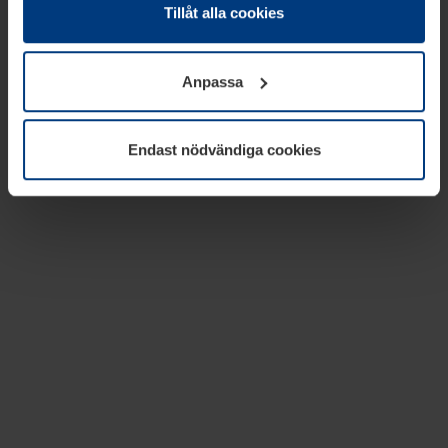
absolut nödvändiga för driften av den här webbplatsen.
Tillåt alla cookies
För alla andra typer av kakor behöver vi din tillåtelse. Ditt
godkännande kan du när som helst ändra eller återkalla i
Anpassa
informationen om kakor under
Dataskyddsförklaring
på
vår webbplats.
Endast nödvändiga cookies