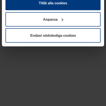
absolut nödvändiga för driften av den här webbplatsen.
Tillåt alla cookies
För alla andra typer av kakor behöver vi din tillåtelse. Ditt
godkännande kan du när som helst ändra eller återkalla i
Anpassa
informationen om kakor under
Dataskyddsförklaring
på
vår webbplats.
Endast nödvändiga cookies