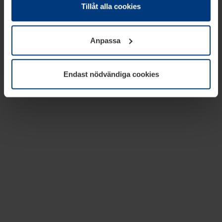
absolut nödvändiga för driften av den här webbplatsen.
Tillåt alla cookies
För alla andra typer av kakor behöver vi din tillåtelse. Ditt
godkännande kan du när som helst ändra eller återkalla i
Anpassa
informationen om kakor under
Dataskyddsförklaring
på
vår webbplats.
Endast nödvändiga cookies