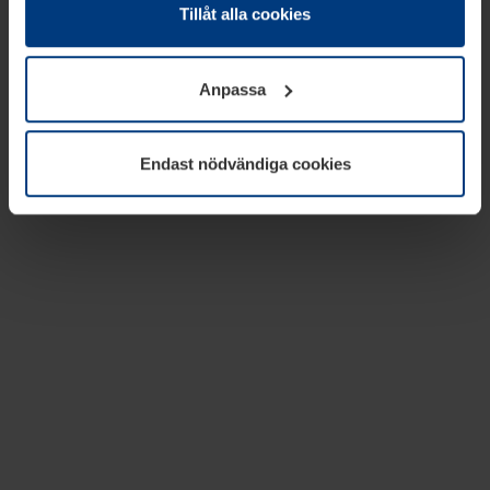
absolut nödvändiga för driften av den här webbplatsen.
Tillåt alla cookies
För alla andra typer av kakor behöver vi din tillåtelse. Ditt
godkännande kan du när som helst ändra eller återkalla i
Anpassa
informationen om kakor under
Dataskyddsförklaring
på
vår webbplats.
Endast nödvändiga cookies