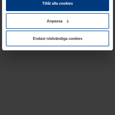
absolut nödvändiga för driften av den här webbplatsen.
Tillåt alla cookies
För alla andra typer av kakor behöver vi din tillåtelse. Ditt
godkännande kan du när som helst ändra eller återkalla i
Anpassa
informationen om kakor under
Dataskyddsförklaring
på
vår webbplats.
Endast nödvändiga cookies