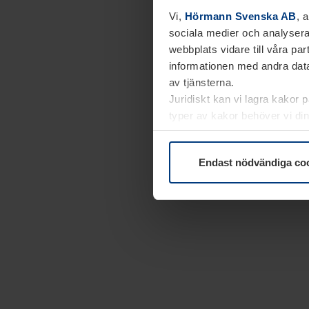
Vi,
Hörmann Svenska AB
, 
sociala medier och analysera
webbplats vidare till våra pa
informationen med andra data
av tjänsterna.
Juridiskt kan vi lagra kakor 
typer av kakor behöver vi din
kakor under
Dataskyddsförk
Endast nödvändiga co