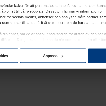
använder kakor för att personalisera innehåll och annonser, kunna
 åtkomst till vår webbplats. Dessutom lämnar vi information om
rtner för sociala medier, annonser och analyser. Våra partner sa
 som du har tillhandahållit åt dem eller som de har samlat in i
på din enhet, om de är absolut nödvändiga för driften av den här 
 tillåtelse. Ditt godkännande kan du när som helst ändra eller åt
laring
på vår webbplats.
okies
Anpassa