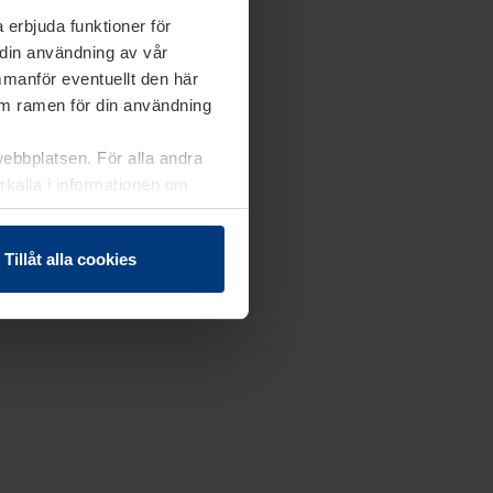
 erbjuda funktioner för
 din användning av vår
mmanför eventuellt den här
nom ramen för din användning
webbplatsen. För alla andra
erkalla i informationen om
Tillåt alla cookies