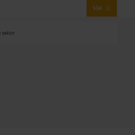
SÖK
g sektor