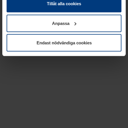
absolut nödvändiga för driften av den här webbplatsen.
Tillåt alla cookies
För alla andra typer av kakor behöver vi din tillåtelse. Ditt
godkännande kan du när som helst ändra eller återkalla i
Anpassa
informationen om kakor under
Dataskyddsförklaring
på
vår webbplats.
Endast nödvändiga cookies