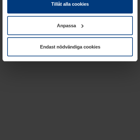
absolut nödvändiga för driften av den här webbplatsen.
Tillåt alla cookies
För alla andra typer av kakor behöver vi din tillåtelse. Ditt
godkännande kan du när som helst ändra eller återkalla i
Anpassa
informationen om kakor under
Dataskyddsförklaring
på
vår webbplats.
Endast nödvändiga cookies