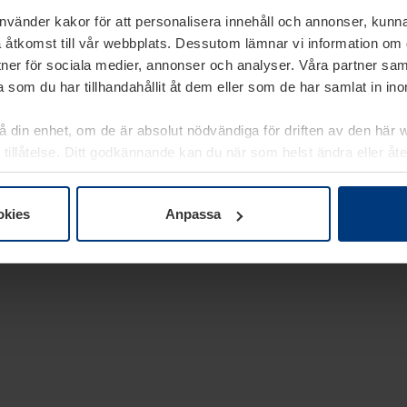
använder kakor för att personalisera innehåll och annonser, kunna
 åtkomst till vår webbplats. Dessutom lämnar vi information om
rtner för sociala medier, annonser och analyser. Våra partner sa
 som du har tillhandahållit åt dem eller som de har samlat in i
på din enhet, om de är absolut nödvändiga för driften av den här 
 tillåtelse. Ditt godkännande kan du när som helst ändra eller åt
laring
på vår webbplats.
okies
Anpassa