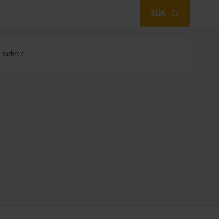
SÖK
g sektor