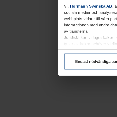
Vi,
Hörmann Svenska AB
, 
sociala medier och analysera
webbplats vidare till våra pa
informationen med andra data
av tjänsterna.
Juridiskt kan vi lagra kakor 
typer av kakor behöver vi din
kakor under
Dataskyddsförk
Endast nödvändiga co