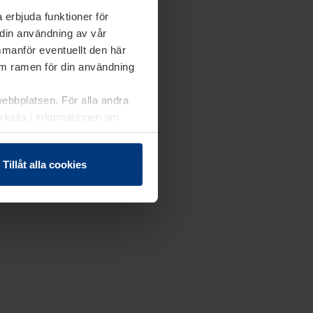
 erbjuda funktioner för
 din användning av vår
mmanför eventuellt den här
nom ramen för din användning
webbplatsen. För alla andra
erkalla i informationen om
Tillåt alla cookies