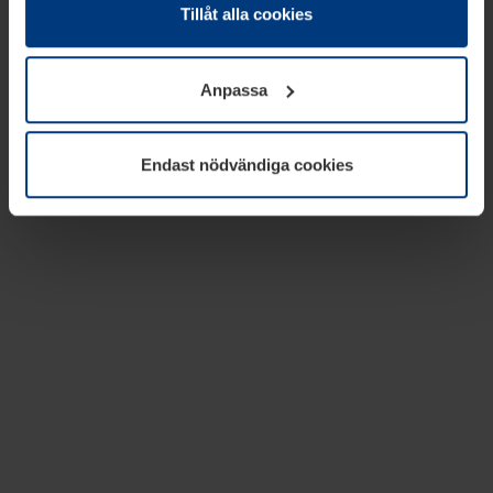
absolut nödvändiga för driften av den här webbplatsen.
Tillåt alla cookies
För alla andra typer av kakor behöver vi din tillåtelse. Ditt
godkännande kan du när som helst ändra eller återkalla i
Anpassa
informationen om kakor under
Dataskyddsförklaring
på
vår webbplats.
Endast nödvändiga cookies