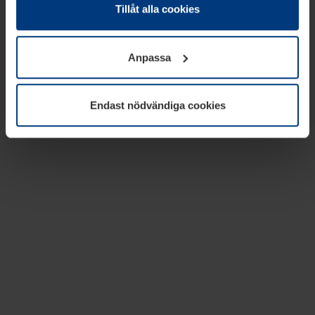
absolut nödvändiga för driften av den här webbplatsen.
Tillåt alla cookies
För alla andra typer av kakor behöver vi din tillåtelse. Ditt
godkännande kan du när som helst ändra eller återkalla i
Anpassa
informationen om kakor under
Dataskyddsförklaring
på
vår webbplats.
Endast nödvändiga cookies