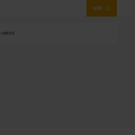
SÖK
g sektor