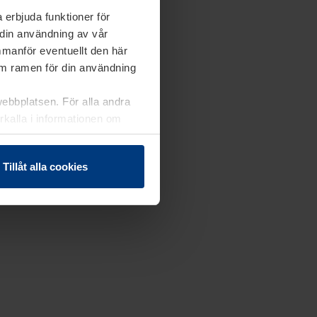
 erbjuda funktioner för
 din användning av vår
mmanför eventuellt den här
nom ramen för din användning
webbplatsen. För alla andra
erkalla i informationen om
Tillåt alla cookies