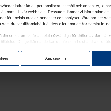
använder kakor för att personalisera innehåll och annonser, kunna
 åtkomst till vår webbplats. Dessutom lämnar vi information om
rtner för sociala medier, annonser och analyser. Våra partner sa
 som du har tillhandahållit åt dem eller som de har samlat in i
på din enhet, om de är absolut nödvändiga för driften av den här 
 tillåtelse. Ditt godkännande kan du när som helst ändra eller åt
laring
på vår webbplats.
okies
Anpassa