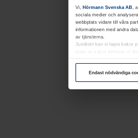
Vi,
Hörmann Svenska AB
, 
sociala medier och analysera
webbplats vidare till våra pa
informationen med andra data
av tjänsterna.
Juridiskt kan vi lagra kakor 
typer av kakor behöver vi din
kakor under
Dataskyddsförk
Endast nödvändiga co