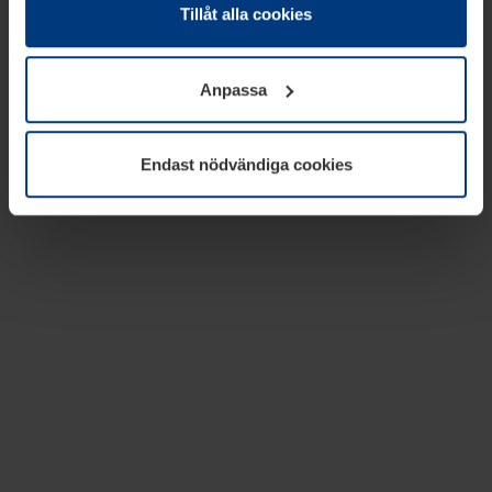
absolut nödvändiga för driften av den här webbplatsen.
Tillåt alla cookies
För alla andra typer av kakor behöver vi din tillåtelse. Ditt
godkännande kan du när som helst ändra eller återkalla i
Anpassa
informationen om kakor under
Dataskyddsförklaring
på
vår webbplats.
Endast nödvändiga cookies